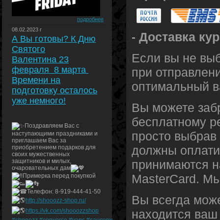
подробнее
08.02.2023 г
Доставка ку
-
А Вы готовы? К Дню
Святого
Если вы не выб
Валентина 23
февраля 8 марта
при отправлени
Времени на
оптимальный ва
подготовку осталось
уже немного!
Вы можете забр
бесплатному ре
Поздравляем Вас с
просто выбрав
наступающими праздниками и
приглашаем Вас за
должны оплатит
приобретением подарков для
своих мужественных
защитников и милых,
принимаются н
очаровательных дам
MasterCard. Мы
Примерка перед покупкой
Телефон: 8-919-444-41-50
Вы всегда може
http://shooozz-shop.ru/
https://vk.com/shooozzshop
находится ваш 