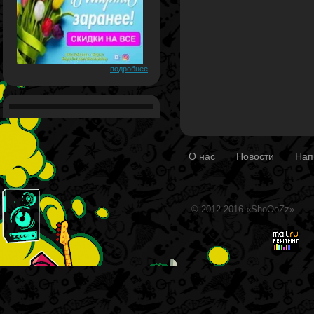
подробнее
О нас
Новости
Нап
© 2012-2016 «ShoOoZz»