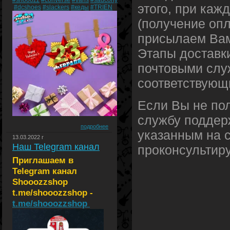
#shooozz
#converse
#vans
#saucony
этого, при каж
#dcshoes
#slackers
#кеды
#TRIEN
(получение опл
присылаем Вам
Этапы доставк
почтовыми слу
соответствующи
Если Вы не пол
службу поддерж
подробнее
указанным на 
13.03.2022 г
Наш Telegram канал
проконсультиру
Приглашаем в
Telegram канал
Shooozzshop
t.me/shooozzshop -
t.me/shooozzshop