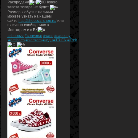
Распродажа
Нового
завоза товара не будет
Размеры обуви в наличии
можете узнать на нашем
сайте
http://shooozz-shop.ru/
или
в личных сообщениях в
Инстаграм и в ВК
#shooozz
#converse
#vans
#saucony
#dcshoes
#slackers
#кеды
#TRIEN
#Trek