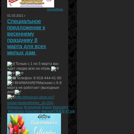
подробнее
01.03.2021 г
Специальное
предложение к
весеннему
празднику 8
марта для всех
милых дам
Только с 1 по 5 марта вас
ждет скидка всю на обувь
Телефон: 8-919-444-41-50
ВНИМАНИЕ!!!Магазин с 6-8
марта не работает (выходные
дни)
http://shooozz-shop.ru/?
mode=folder&folder_id=204
..
#shooozz
#converse
#vans
#saucony
#dcshoes
#slackers
#кеды
#TRIEN
#Trek