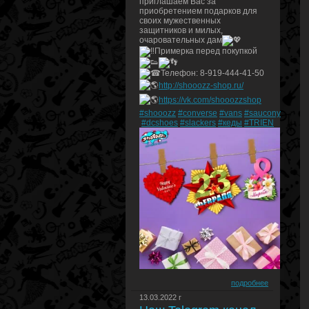
приглашаем Вас за
приобретением подарков для
своих мужественных
защитников и милых,
очаровательных дам
Примерка перед покупкой
Телефон: 8-919-444-41-50
http://shooozz-shop.ru/
https://vk.com/shooozzshop
#shooozz
#converse
#vans
#saucony
#dcshoes
#slackers
#кеды
#TRIEN
подробнее
13.03.2022 г