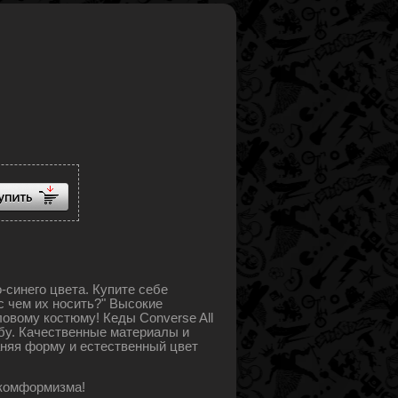
о-синего цвета. Купите себе
 с чем их носить?" Высокие
овому костюму! Кеды Converse All
обу. Качественные материалы и
аняя форму и естественный цвет
нкомформизма!