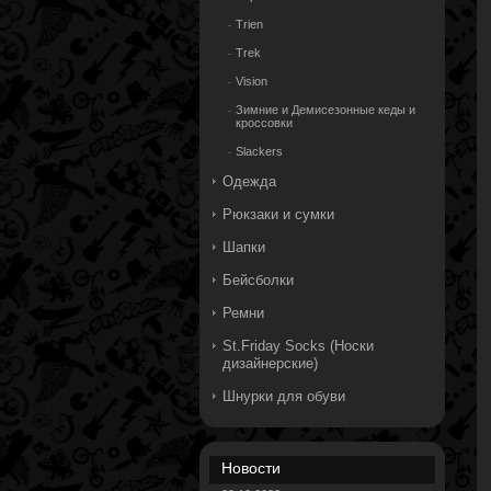
Trien
Trek
Vision
Зимние и Демисезонные кеды и
кроссовки
Slackers
Одежда
Рюкзаки и сумки
Шапки
Бейсболки
Ремни
St.Friday Socks (Носки
дизайнерские)
Шнурки для обуви
Новости