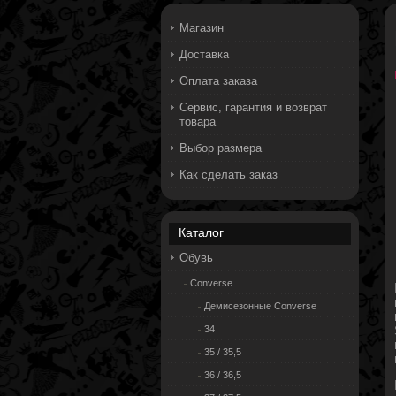
Магазин
Доставка
Оплата заказа
Сервис, гарантия и возврат
товара
Выбор размера
Как сделать заказ
Каталог
Обувь
Converse
Демисезонные Converse
34
35 / 35,5
36 / 36,5