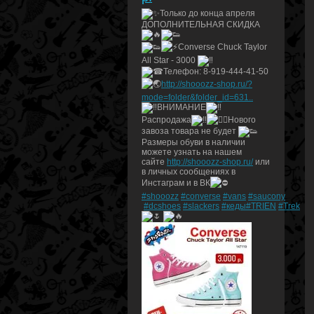
Только до конца апреля
ДОПОЛНИТЕЛЬНАЯ СКИДКА
Converse Chuck Taylor
All Star - 3000
Телефон: 8-919-444-41-50
http://shooozz-shop.ru/?
mode=folder&folder_id=631..
ВНИМАНИЕ
Распродажа
Нового
завоза товара не будет
Размеры обуви в наличии
можете узнать на нашем
сайте
http://shooozz-shop.ru/
или
в личных сообщениях в
Инстаграм и в ВК
#shooozz
#converse
#vans
#saucony
#dcshoes
#slackers
#кеды
#TRIEN
#Trek