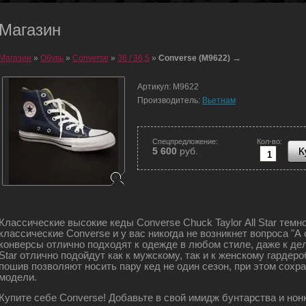
Магазин
→
Магазин
»
Обувь
»
Converse
»
36 / 36,5
»
Converse (M9622)
Артикул:
M9622
Производитель:
Вьетнам
Спецпредложение:
Кол-во:
5 600
руб.
Классические высокие кеды Converse Chuck Taylor All Star темн
классические Converse и у вас никогда не возникнет вопроса "А
конверсы отлично подходят к одежде в любом стиле, даже к дел
Star отлично подойдут как к мужскому, так и к женскому гардер
пошив позволяют носить пару кед не один сезон, при этом сохр
модели.
Купите себе Converse! Добавьте в свой имидж бунтарства и но