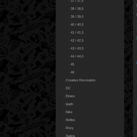
37 / 37,5
38 / 38,5
39 / 39,5
40 / 40,5
41 / 41,5
42 / 42,5
43 / 43,5
44 / 44,5
45
46
Creative Recreation
DC
Etnies
Ipath
Nike
Reflex
Roxy
Supra